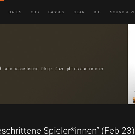
DATES
CDS
BASSES
GEAR
BIO
SOUND & VI
uch sehr bassistische, DInge. Dazu gibt es auch immer
eschrittene Spieler*innen“ (Feb 23)