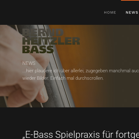
HOME
NEWS
Zum Hauptinhalt springen
NEWS
...hier plaudere ich über allerlei, zugegeben manchmal a
wieder Bilder. Einfach mal durchscrollen.
„E-Bass Spielpraxis für fortg